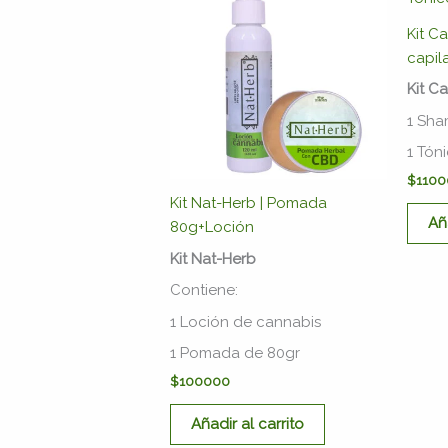
Kit C
capil
Kit Ca
1 Sha
1 Tón
$
110
Kit Nat-Herb | Pomada
Añ
80g+Loción
Kit Nat-Herb
Contiene:
1 Loción de cannabis
1 Pomada de 80gr
$
100000
Añadir al carrito