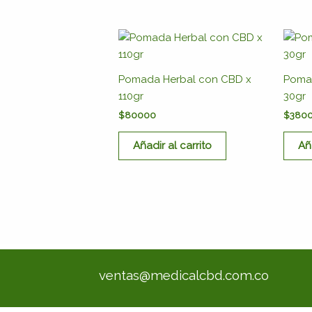
Pomada Herbal con CBD x
Poma
110gr
30gr
$
80000
$
380
Añadir al carrito
Añ
ventas@medicalcbd.com.co