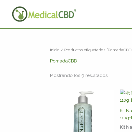
Ir
al
contenido
Inicio
/ Productos etiquetados “PomadaCBD
PomadaCBD
Mostrando los 9 resultados
Kit N
110g+
Kit N