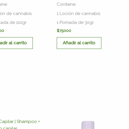
ene:
Contiene:
ión de cannabis
1 Loción de cannabis
ada de 110gr
1 Pomada de 30gr
00
$
75000
adir al carrito
Añadir al carrito
Este
produc