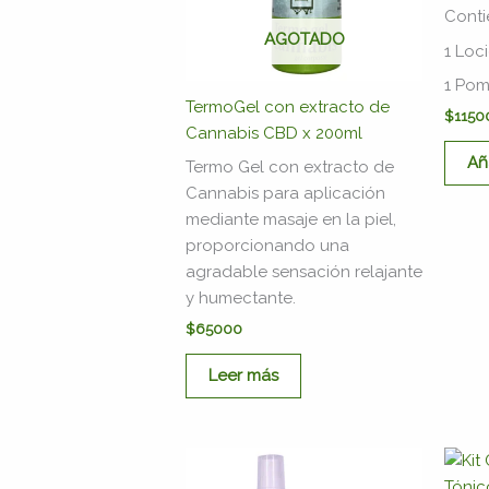
Conti
AGOTADO
1 Loc
1 Pom
TermoGel con extracto de
$
1150
Cannabis CBD x 200ml
Añ
Termo Gel con extracto de
Cannabis para aplicación
mediante masaje en la piel,
proporcionando una
agradable sensación relajante
y humectante.
$
65000
Leer más