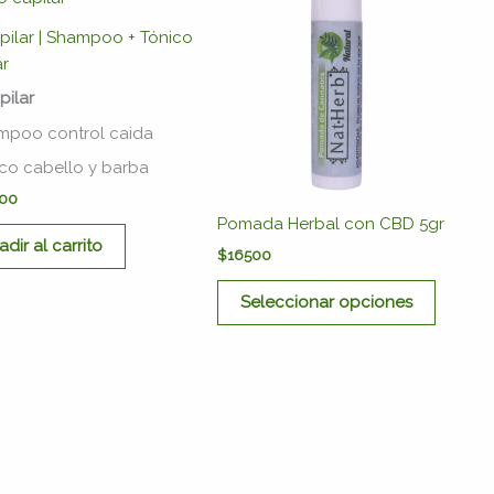
tiene
apilar | Shampoo + Tónico
múltipl
ar
variante
pilar
Las
opcion
mpoo control caida
se
ico cabello y barba
puede
000
elegir
Pomada Herbal con CBD 5gr
en
adir al carrito
$
16500
la
página
Seleccionar opciones
de
produc